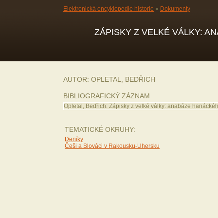
Elektronická encyklopedie historie
»
Dokumenty
ZÁPISKY Z VELKÉ VÁLKY: A
AUTOR: OPLETAL, BEDŘICH
BIBLIOGRAFICKÝ ZÁZNAM
Opletal, Bedřich: Zápisky z velké války: anabáze hanác
TEMATICKÉ OKRUHY:
Deníky
Češi a Slováci v Rakousku-Uhersku